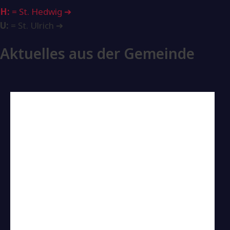
H:
= St. Hedwig ➔
U:
= St. Ulrich ➔
Aktuelles aus der Gemeinde