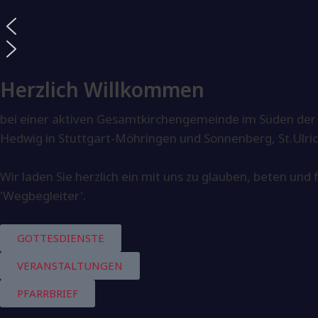
Herzlich Willkommen
bei einer aktiven Gesamtkirchengemeinde im Süden der
Hedwig in Stuttgart-Möhringen und Sonnenberg, St.Ulri
Wir laden Sie herzlich ein mit uns zu glauben, beten un
'Wegbegleiter'.
GOTTESDIENSTE
VERANSTALTUNGEN
PFARRBRIEF