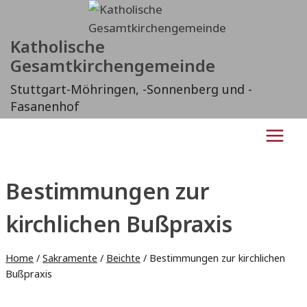
Zum
Inhalt
Katholische
springen
Gesamtkirchengemeinde
Stuttgart-Möhringen, -Sonnenberg und -
Fasanenhof
Bestimmungen zur
kirchlichen Bußpraxis
Home
/
Sakramente
/
Beichte
/
Bestimmungen zur kirchlichen
Bußpraxis