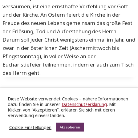
versäumen, ist eine ernsthafte Verfehlung vor Gott
und der Kirche. An Ostern feiert die Kirche in der
Freude des neuen Lebens gemeinsam das große Fest
der Erlösung, Tod und Auferstehung des Herrn.
Darum soll jeder Christ wenigstens einmal im Jahr, und
zwar in der österlichen Zeit (Aschermittwoch bis
Pfingstsonntag), in voller Weise an der
Eucharistiefeier teilnehmen, indem er auch zum Tisch
des Herrn geht.
Diese Website verwendet Cookies – nähere Informationen
dazu finden Sie in unserer
Datenschutzerklärung
. Mit
Katholische Gesamtkirchengemeinde Stuttgart St.
Klicken von “Akzeptieren”, erklären Sie sich mit deren
Hedwig & Ulrich
Verwendung einverstanden.
|
Impressum
|
Datenschutz
|
Sitemap
Cookie Einstellungen
Akzeptieren