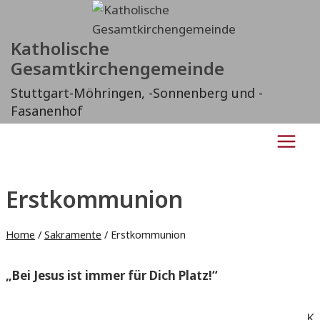
Zum
Inhalt
Katholische
springen
Gesamtkirchengemeinde
Stuttgart-Möhringen, -Sonnenberg und -
Fasanenhof
Erstkommunion
Home
/
Sakramente
/
Erstkommunion
„Bei Jesus ist immer für Dich Platz!“
K