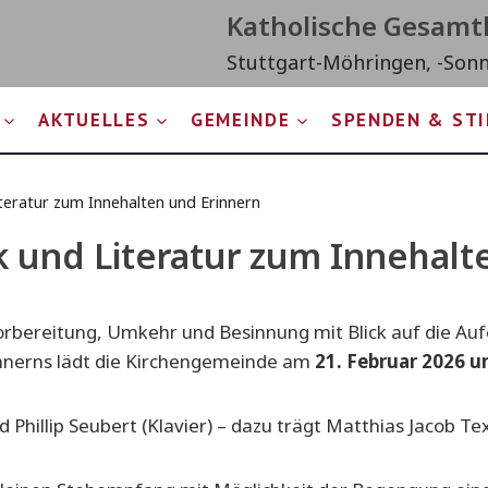
Katholische Gesam
Stuttgart-Möhringen, -Son
AKTUELLES
GEMEINDE
SPENDEN & ST
eratur zum Innehalten und Erinnern
und Literatur zum Innehalt
r Vorbereitung, Umkehr und Besinnung mit Blick auf die A
nnerns lädt die Kirchengemeinde am
21. Februar 2026 u
d Phillip Seubert (Klavier) – dazu trägt Matthias Jacob T