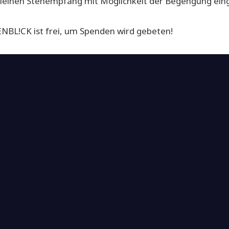
m kleinen Stehempfang mit Möglichkeit der Begengung ein
NBL!CK ist frei, um Spenden wird gebeten!