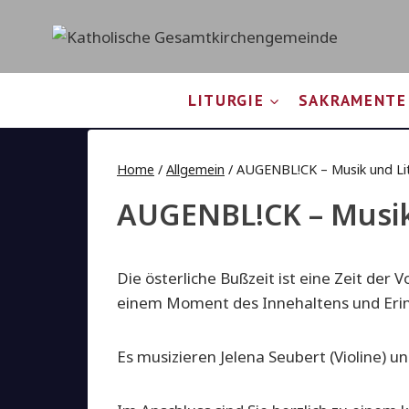
Zum
Inhalt
springen
LITURGIE
SAKRAMENTE
Home
/
Allgemein
/
AUGENBL!CK – Musik und Lit
AUGENBL!CK – Musik 
Die österliche Bußzeit ist eine Zeit de
einem Moment des Innehaltens und Eri
Es musizieren Jelena Seubert (Violine) un