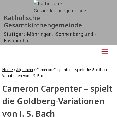
Zum
Inhalt
Katholische
springen
Gesamtkirchengemeinde
Stuttgart-Möhringen, -Sonnenberg und -
Fasanenhof
Home
/
Allgemein
/
Cameron Carpenter – spielt die Goldberg-
Variationen von J. S. Bach
Cameron Carpenter – spielt
die Goldberg-Variationen
von J. S. Bach