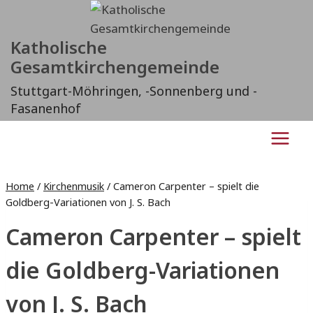
Zum
Inhalt
Katholische
springen
Gesamtkirchengemeinde
Stuttgart-Möhringen, -Sonnenberg und -
Fasanenhof
Home
/
Kirchenmusik
/
Cameron Carpenter – spielt die
Goldberg-Variationen von J. S. Bach
Cameron Carpenter – spielt
die Goldberg-Variationen
von J. S. Bach