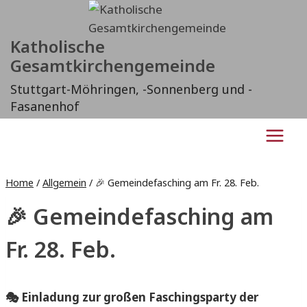
Zum
Inhalt
Katholische
springen
Gesamtkirchengemeinde
Stuttgart-Möhringen, -Sonnenberg und -
Fasanenhof
Home
/
Allgemein
/
🎉 Gemeindefasching am Fr. 28. Feb.
🎉 Gemeindefasching am
Fr. 28. Feb.
🎭 Einladung zur großen Faschingsparty der