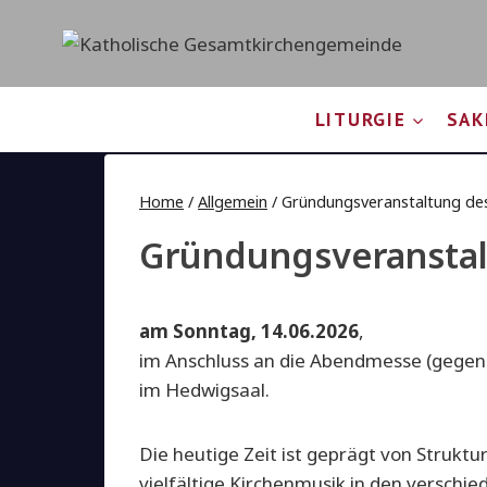
Zum
Inhalt
springen
LITURGIE
SAK
Home
/
Allgemein
/
Gründungsveranstaltung des
Gründungsveranstal
am Sonntag, 14.06.2026
,
im Anschluss an die Abendmesse (gegen
im Hedwigsaal.
Die heutige Zeit ist geprägt von Struk
vielfältige Kirchenmusik in den verschi