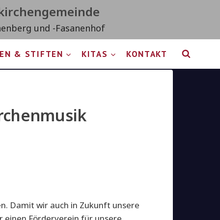
tkirchengemeinde
nenberg und -Fasanenhof
EN & STIFTEN
KITAS
KONTAKT
irchenmusik
. Damit wir auch in Zukunft unsere
r einen Förderverein für unsere