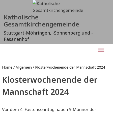
Zum
Inhalt
Katholische
springen
Gesamtkirchengemeinde
Stuttgart-Möhringen, -Sonnenberg und -
Fasanenhof
Home
/
Allgemein
/
Klosterwochenende der Mannschaft 2024
Klosterwochenende der
Mannschaft 2024
Vor dem 4. Fastensonntag haben 9 Männer der