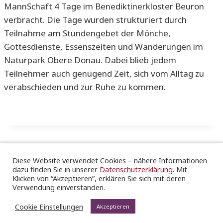
MannSchaft 4 Tage im Benediktinerkloster Beuron
verbracht. Die Tage wurden strukturiert durch
Teilnahme am Stundengebet der Mönche,
Gottesdienste, Essenszeiten und Wanderungen im
Naturpark Obere Donau. Dabei blieb jedem
Teilnehmer auch genügend Zeit, sich vom Alltag zu
verabschieden und zur Ruhe zu kommen.
Diese Website verwendet Cookies – nähere Informationen
dazu finden Sie in unserer
Datenschutzerklärung
. Mit
Katholische Gesamtkirchengemeinde Stuttgart St.
Klicken von “Akzeptieren”, erklären Sie sich mit deren
Hedwig & Ulrich
Verwendung einverstanden.
|
Impressum
|
Datenschutz
|
Sitemap
Cookie Einstellungen
Akzeptieren