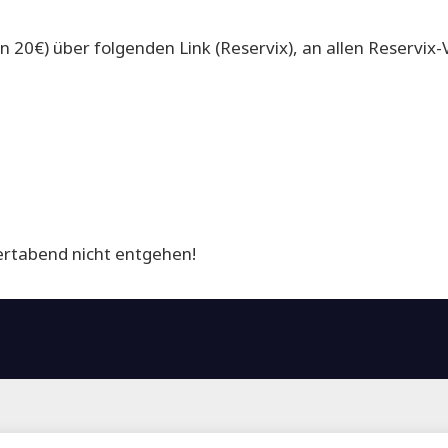
 20€) über folgenden Link (Reservix), an allen Reservix-
ertabend nicht entgehen!
engemeinde Stuttgart St. Hedwig & Ulrich |
Impressum