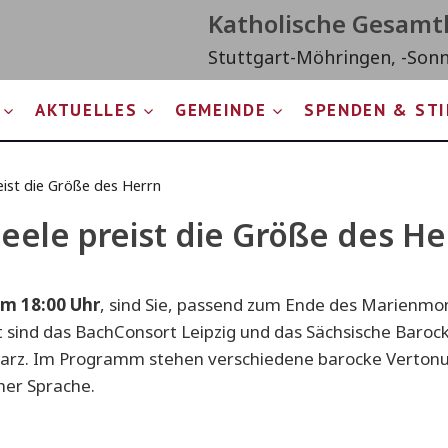
Katholische Gesam
Stuttgart-Möhringen, -Son
AKTUELLES
GEMEINDE
SPENDEN & ST
eist die Größe des Herrn
eele preist die Größe des He
um 18:00 Uhr
, sind Sie, passend zum Ende des Marienmon
 sind das BachConsort Leipzig und das Sächsische Baroc
warz. Im Programm stehen verschiedene barocke Verton
cher Sprache.