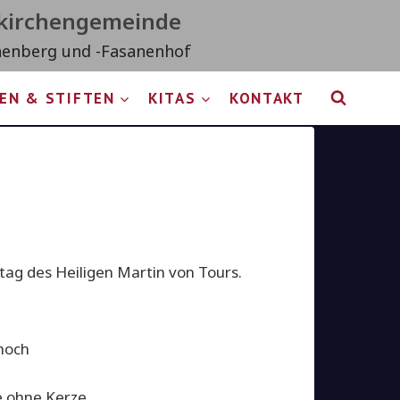
tkirchengemeinde
nenberg und -Fasanenhof
EN & STIFTEN
KITAS
KONTAKT
tag des Heiligen Martin von Tours.
 hoch
 ohne Kerze.