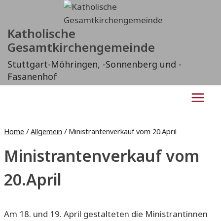
Zum
Inhalt
Katholische
springen
Gesamtkirchengemeinde
Stuttgart-Möhringen, -Sonnenberg und -
Fasanenhof
Home
/
Allgemein
/
Ministrantenverkauf vom 20.April
Ministrantenverkauf vom
20.April
Am 18. und 19. April gestalteten die Ministrantinnen