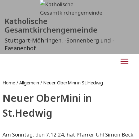
Zum
Inhalt
Katholische
springen
Gesamtkirchengemeinde
Stuttgart-Möhringen, -Sonnenberg und -
Fasanenhof
Home
/
Allgemein
/
Neuer OberMini in St.Hedwig
Neuer OberMini in
St.Hedwig
Am Sonntag, den 7.12.24, hat Pfarrer Uhl Simon Beck