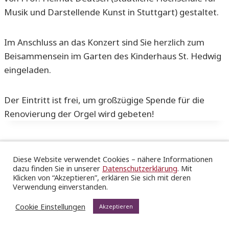
Musik und Darstellende Kunst in Stuttgart) gestaltet.
Im Anschluss an das Konzert sind Sie herzlich zum
Beisammensein im Garten des Kinderhaus St. Hedwig
eingeladen.
Der Eintritt ist frei, um großzügige Spende für die
Renovierung der Orgel wird gebeten!
Diese Website verwendet Cookies – nähere Informationen
dazu finden Sie in unserer
Datenschutzerklärung
. Mit
Katholische Gesamtkirchengemeinde Stuttgart St.
Klicken von “Akzeptieren”, erklären Sie sich mit deren
Hedwig & Ulrich
Verwendung einverstanden.
|
Impressum
|
Datenschutz
|
Sitemap
Cookie Einstellungen
Akzeptieren