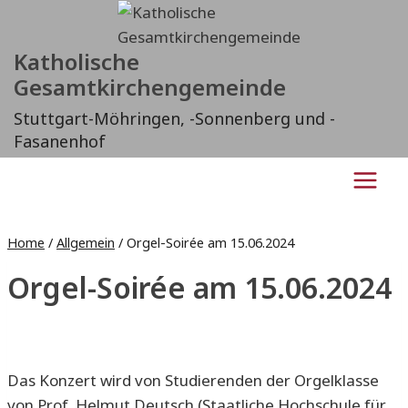
Zum
Inhalt
Katholische
springen
Gesamtkirchengemeinde
Stuttgart-Möhringen, -Sonnenberg und -
Fasanenhof
Home
/
Allgemein
/
Orgel-Soirée am 15.06.2024
Orgel-Soirée am 15.06.2024
Das Konzert wird von Studierenden der Orgelklasse
von Prof. Helmut Deutsch (Staatliche Hochschule für