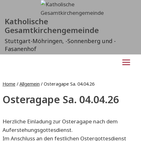
Zum
Inhalt
Katholische
springen
Gesamtkirchengemeinde
Stuttgart-Möhringen, -Sonnenberg und -
Fasanenhof
Home
/
Allgemein
/
Osteragape Sa. 04.04.26
Osteragape Sa. 04.04.26
Herzliche Einladung zur Osteragape nach dem
Auferstehungsgottesdienst.
Im Anschluss an den festlichen Ostergottesdienst