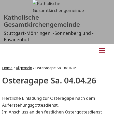
Zum
Inhalt
Katholische
springen
Gesamtkirchengemeinde
Stuttgart-Möhringen, -Sonnenberg und -
Fasanenhof
Home
/
Allgemein
/
Osteragape Sa. 04.04.26
Osteragape Sa. 04.04.26
Herzliche Einladung zur Osteragape nach dem
Auferstehungsgottesdienst.
Im Anschluss an den festlichen Ostergottesdienst