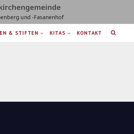
tkirchengemeinde
nenberg und -Fasanenhof
EN & STIFTEN
KITAS
KONTAKT