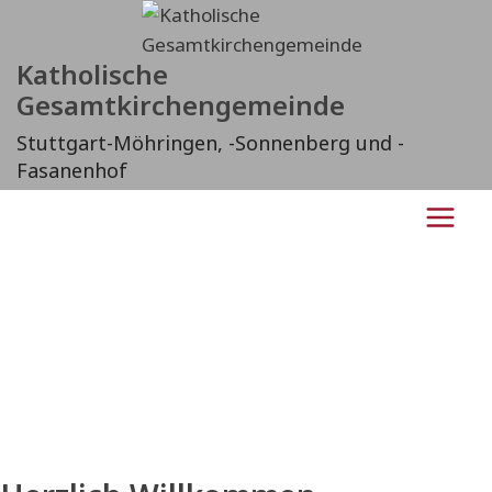
Katholische
Gesamtkirchengemeinde
Stuttgart-Möhringen, -Sonnenberg und -
Fasanenhof