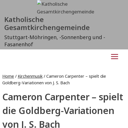
Zum
Inhalt
Katholische
springen
Gesamtkirchengemeinde
Stuttgart-Möhringen, -Sonnenberg und -
Fasanenhof
Home
/
Kirchenmusik
/
Cameron Carpenter – spielt die
Goldberg-Variationen von J. S. Bach
Cameron Carpenter – spielt
die Goldberg-Variationen
von J. S. Bach