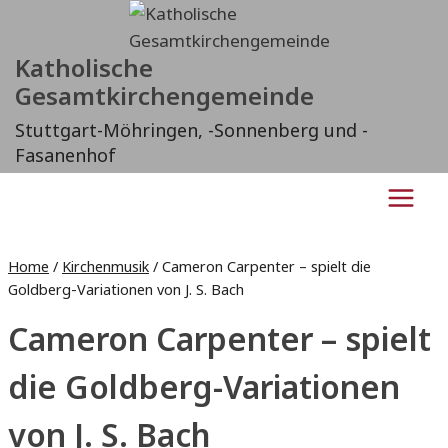
Zum
Inhalt
Katholische
springen
Gesamtkirchengemeinde
Stuttgart-Möhringen, -Sonnenberg und -
Fasanenhof
Home
/
Kirchenmusik
/
Cameron Carpenter – spielt die
Goldberg-Variationen von J. S. Bach
Cameron Carpenter – spielt
die Goldberg-Variationen
von J. S. Bach