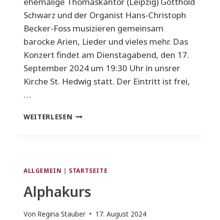
ehemalige Thomaskantor (Leipzig) Gotthold
Schwarz und der Organist Hans-Christoph
Becker-Foss musizieren gemeinsam
barocke Arien, Lieder und vieles mehr. Das
Konzert findet am Dienstagabend, den 17.
September 2024 um 19:30 Uhr in unsrer
Kirche St. Hedwig statt. Der Eintritt ist frei,
…
KLÄNGE
WEITERLESEN
DES
BAROCK
–
EMPFINDSAM
UND
ALLGEMEIN
|
STARTSEITE
VIRTUOS
Alphakurs
Von
Regina Stauber
17. August 2024