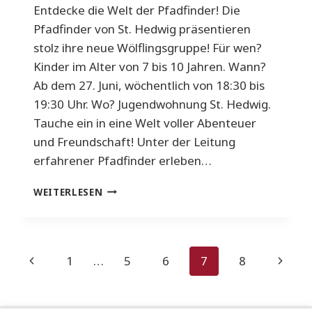
Entdecke die Welt der Pfadfinder! Die
Pfadfinder von St. Hedwig präsentieren
stolz ihre neue Wölflingsgruppe! Für wen?
Kinder im Alter von 7 bis 10 Jahren. Wann?
Ab dem 27. Juni, wöchentlich von 18:30 bis
19:30 Uhr. Wo? Jugendwohnung St. Hedwig.
Tauche ein in eine Welt voller Abenteuer
und Freundschaft! Unter der Leitung
erfahrener Pfadfinder erleben…
NEUE
WEITERLESEN
PFADFINDERGRUPPE
Seitennavigation
Vorherige
Nächs
1
…
5
6
7
8
Seite
Seite