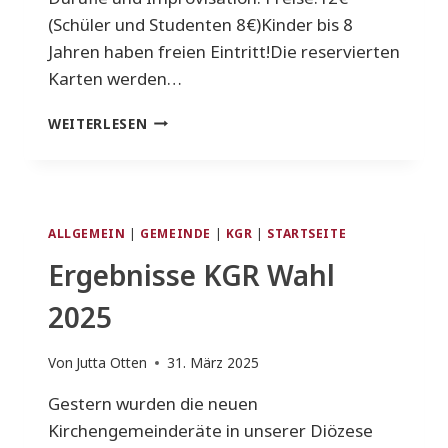
(Schüler und Studenten 8€)Kinder bis 8
Jahren haben freien Eintritt!Die reservierten
Karten werden…
ORGELKONZERT
WEITERLESEN
MIT
OLIVIER
LATRY
AM
10.
ALLGEMEIN
|
GEMEINDE
|
KGR
|
STARTSEITE
MAI
2025
Ergebnisse KGR Wahl
UM
19:00
2025
UHR
Von
Jutta Otten
31. März 2025
Gestern wurden die neuen
Kirchengemeinderäte in unserer Diözese