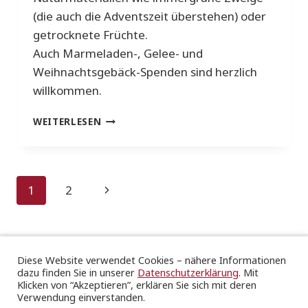
(die auch die Adventszeit überstehen) oder
getrocknete Früchte.
Auch Marmeladen-, Gelee- und
Weihnachtsgebäck-Spenden sind herzlich
willkommen.
VORBEREITUNG
WEITERLESEN
CHRISTKINDLESMARKT
Seitennavigation
Nächste
1
2
Seite
Diese Website verwendet Cookies – nähere Informationen
dazu finden Sie in unserer
Datenschutzerklärung
. Mit
Katholische Gesamtkirchengemeinde Stuttgart St.
Klicken von “Akzeptieren”, erklären Sie sich mit deren
Hedwig & Ulrich
Verwendung einverstanden.