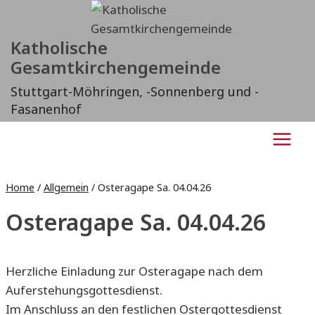
Zum
Inhalt
Katholische
springen
Gesamtkirchengemeinde
Stuttgart-Möhringen, -Sonnenberg und -
Fasanenhof
Home
/
Allgemein
/
Osteragape Sa. 04.04.26
Osteragape Sa. 04.04.26
Herzliche Einladung zur Osteragape nach dem
Auferstehungsgottesdienst.
Im Anschluss an den festlichen Ostergottesdienst