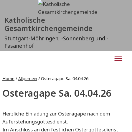
Zum
Inhalt
Katholische
springen
Gesamtkirchengemeinde
Stuttgart-Möhringen, -Sonnenberg und -
Fasanenhof
Home
/
Allgemein
/
Osteragape Sa. 04.04.26
Osteragape Sa. 04.04.26
Herzliche Einladung zur Osteragape nach dem
Auferstehungsgottesdienst.
Im Anschluss an den festlichen Ostergottesdienst